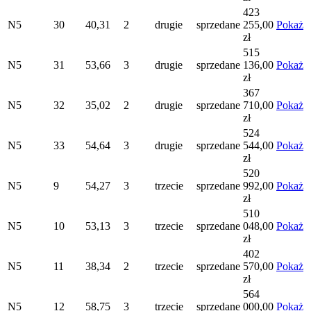
423
N5
30
40,31
2
drugie
sprzedane
255,00
Pokaż
zł
515
N5
31
53,66
3
drugie
sprzedane
136,00
Pokaż
zł
367
N5
32
35,02
2
drugie
sprzedane
710,00
Pokaż
zł
524
N5
33
54,64
3
drugie
sprzedane
544,00
Pokaż
zł
520
N5
9
54,27
3
trzecie
sprzedane
992,00
Pokaż
zł
510
N5
10
53,13
3
trzecie
sprzedane
048,00
Pokaż
zł
402
N5
11
38,34
2
trzecie
sprzedane
570,00
Pokaż
zł
564
N5
12
58,75
3
trzecie
sprzedane
000,00
Pokaż