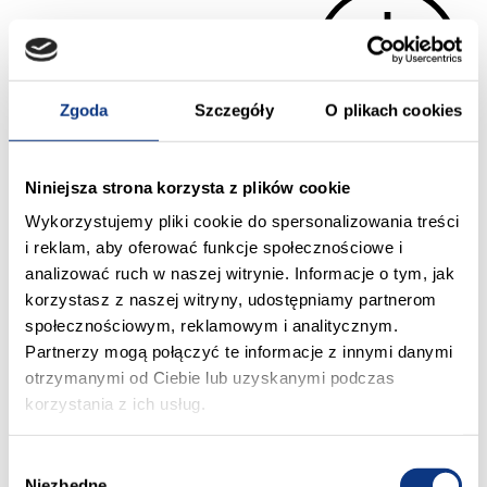
Zgoda
Szczegóły
O plikach cookies
2
Metraż (m
): 50,67
Niniejsza strona korzysta z plików cookie
Wykorzystujemy pliki cookie do spersonalizowania treści
Ilość pokoi: 3
i reklam, aby oferować funkcje społecznościowe i
Piętro: pierwsze
analizować ruch w naszej witrynie. Informacje o tym, jak
Cena mieszkania: 486
korzystasz z naszej witryny, udostępniamy partnerom
432,00 zł
społecznościowym, reklamowym i analitycznym.
N5
14
50,67
sprzedane
Partnerzy mogą połączyć te informacje z innymi danymi
otrzymanymi od Ciebie lub uzyskanymi podczas
korzystania z ich usług.
Wybór
Niezbędne