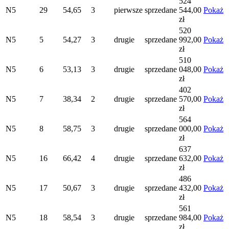
524
N5
29
54,65
3
pierwsze
sprzedane
544,00
Pokaż
zł
520
N5
5
54,27
3
drugie
sprzedane
992,00
Pokaż
zł
510
N5
6
53,13
3
drugie
sprzedane
048,00
Pokaż
zł
402
N5
7
38,34
2
drugie
sprzedane
570,00
Pokaż
zł
564
N5
8
58,75
3
drugie
sprzedane
000,00
Pokaż
zł
637
N5
16
66,42
4
drugie
sprzedane
632,00
Pokaż
zł
486
N5
17
50,67
3
drugie
sprzedane
432,00
Pokaż
zł
561
N5
18
58,54
3
drugie
sprzedane
984,00
Pokaż
zł