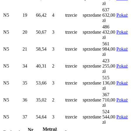
zł
637
N5
19
66,42
4
trzecie
sprzedane
632,00
Pokaż
zł
486
N5
20
50,67
3
trzecie
sprzedane
432,00
Pokaż
zł
561
N5
21
58,54
3
trzecie
sprzedane
984,00
Pokaż
zł
423
N5
34
40,31
2
trzecie
sprzedane
255,00
Pokaż
zł
515
N5
35
53,66
3
trzecie
sprzedane
136,00
Pokaż
zł
367
N5
36
35,02
2
trzecie
sprzedane
710,00
Pokaż
zł
524
N5
37
54,64
3
trzecie
sprzedane
544,00
Pokaż
zł
Metraż
Nr