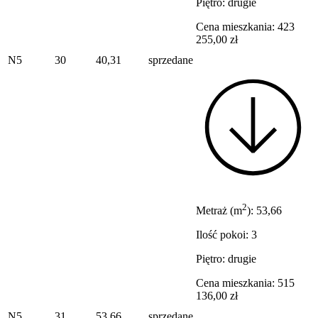
Piętro: drugie
Cena mieszkania: 423
255,00 zł
N5
30
40,31
sprzedane
2
Metraż (m
): 53,66
Ilość pokoi: 3
Piętro: drugie
Cena mieszkania: 515
136,00 zł
N5
31
53,66
sprzedane