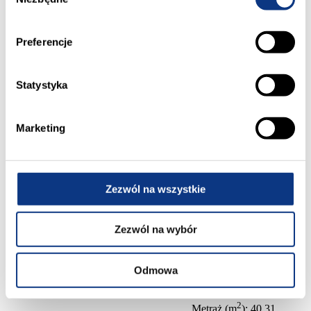
zgody
Preferencje
2
Metraż (m
): 58,54
Ilość pokoi: 3
Statystyka
Piętro: pierwsze
Marketing
Cena mieszkania: 561
984,00 zł
N5
15
58,54
sprzedane
Zezwól na wszystkie
Zezwól na wybór
Odmowa
2
Metraż (m
): 40,31