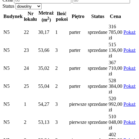
Status
Metraż
Nr
Ilość
Budynek
Piętro
Status
Cena
2
lokalu
pokoi
(m
)
316
N5
22
30,17
1
parter
sprzedane
785,00
Pokaż
zł
515
N5
23
53,66
3
parter
sprzedane
136,00
Pokaż
zł
367
N5
24
35,02
2
parter
sprzedane
710,00
Pokaż
zł
528
N5
25
55,04
2
parter
sprzedane
384,00
Pokaż
zł
520
N5
1
54,27
3
pierwsze
sprzedane
992,00
Pokaż
zł
510
N5
2
53,13
3
pierwsze
sprzedane
048,00
Pokaż
zł
402