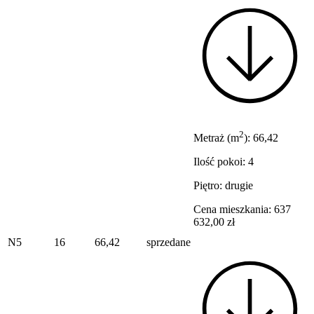
2
Metraż (m
): 66,42
Ilość pokoi: 4
Piętro: drugie
Cena mieszkania: 637
632,00 zł
N5
16
66,42
sprzedane