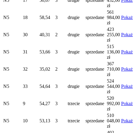
N5
17
50,67
3
drugie
sprzedane
432,00
Pokaż
zł
561
N5
18
58,54
3
drugie
sprzedane
984,00
Pokaż
zł
423
N5
30
40,31
2
drugie
sprzedane
255,00
Pokaż
zł
515
N5
31
53,66
3
drugie
sprzedane
136,00
Pokaż
zł
367
N5
32
35,02
2
drugie
sprzedane
710,00
Pokaż
zł
524
N5
33
54,64
3
drugie
sprzedane
544,00
Pokaż
zł
520
N5
9
54,27
3
trzecie
sprzedane
992,00
Pokaż
zł
510
N5
10
53,13
3
trzecie
sprzedane
048,00
Pokaż
zł
402