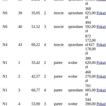
zł
368
N6
39
35,05
2
trzecie
sprzedane
025,00
Pokaż
zł
494
N6
40
51,52
3
trzecie
sprzedane
592,00
Pokaż
zł
872
172,00
N4
43
69,22
4
trzecie
sprzedane
zł
827
Pokaż
178,00
zł
389
N1
1
35,42
2
parter
wolne
620,00
Pokaż
zł
468
N1
2
42,57
2
parter
wolne
270,00
Pokaż
zł
701
N1
3
66,77
4
parter
sprzedane
085,00
Pokaż
zł
544
N1
4
53,90
3
parter
wolne
390,00
Pokaż