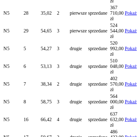
zł
367
N5
28
35,02
2
pierwsze
sprzedane
710,00
Pokaż
zł
524
N5
29
54,65
3
pierwsze
sprzedane
544,00
Pokaż
zł
520
N5
5
54,27
3
drugie
sprzedane
992,00
Pokaż
zł
510
N5
6
53,13
3
drugie
sprzedane
048,00
Pokaż
zł
402
N5
7
38,34
2
drugie
sprzedane
570,00
Pokaż
zł
564
N5
8
58,75
3
drugie
sprzedane
000,00
Pokaż
zł
637
N5
16
66,42
4
drugie
sprzedane
632,00
Pokaż
zł
486