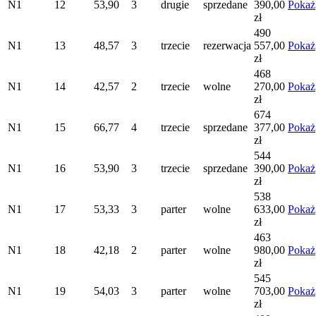
N1
12
53,90
3
drugie
sprzedane
390,00
Pokaż
zł
490
N1
13
48,57
3
trzecie
rezerwacja
557,00
Pokaż
zł
468
N1
14
42,57
2
trzecie
wolne
270,00
Pokaż
zł
674
N1
15
66,77
4
trzecie
sprzedane
377,00
Pokaż
zł
544
N1
16
53,90
3
trzecie
sprzedane
390,00
Pokaż
zł
538
N1
17
53,33
3
parter
wolne
633,00
Pokaż
zł
463
N1
18
42,18
2
parter
wolne
980,00
Pokaż
zł
545
N1
19
54,03
3
parter
wolne
703,00
Pokaż
zł