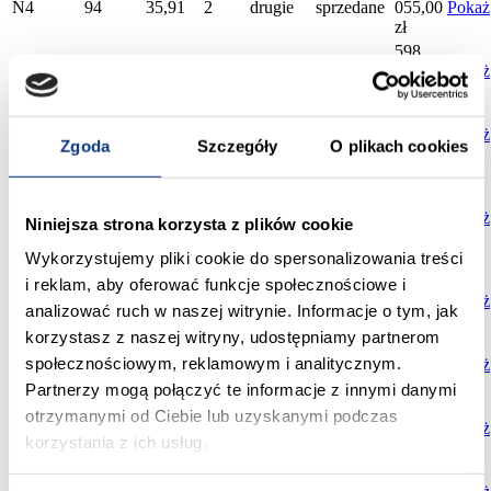
N4
94
35,91
2
drugie
sprzedane
055,00
Pokaż
zł
598
N4
95
62,34
4
drugie
sprzedane
464,00
Pokaż
zł
361
N4
96
34,41
2
drugie
sprzedane
305,00
Pokaż
Zgoda
Szczegóły
O plikach cookies
zł
873
558,00
N4
13
69,22
4
trzecie
sprzedane
zł
827
Pokaż
Niniejsza strona korzysta z plików cookie
179,00
zł
Wykorzystujemy pliki cookie do spersonalizowania treści
488
i reklam, aby oferować funkcje społecznościowe i
N4
14
50,90
3
trzecie
sprzedane
640,00
Pokaż
analizować ruch w naszej witrynie. Informacje o tym, jak
zł
korzystasz z naszej witryny, udostępniamy partnerom
650
społecznościowym, reklamowym i analitycznym.
N4
15
67,81
4
trzecie
sprzedane
976,00
Pokaż
zł
Partnerzy mogą połączyć te informacje z innymi danymi
518
otrzymanymi od Ciebie lub uzyskanymi podczas
N4
28
53,96
3
trzecie
sprzedane
016,00
Pokaż
korzystania z ich usług.
zł
458