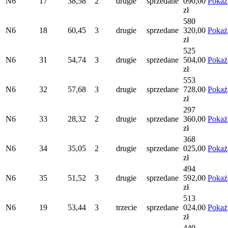
N6
17
38,58
2
drugie
sprzedane
090,00
Pokaż
zł
580
N6
18
60,45
3
drugie
sprzedane
320,00
Pokaż
zł
525
N6
31
54,74
3
drugie
sprzedane
504,00
Pokaż
zł
553
N6
32
57,68
3
drugie
sprzedane
728,00
Pokaż
zł
297
N6
33
28,32
2
drugie
sprzedane
360,00
Pokaż
zł
368
N6
34
35,05
2
drugie
sprzedane
025,00
Pokaż
zł
494
N6
35
51,52
3
drugie
sprzedane
592,00
Pokaż
zł
513
N6
19
53,44
3
trzecie
sprzedane
024,00
Pokaż
zł
440