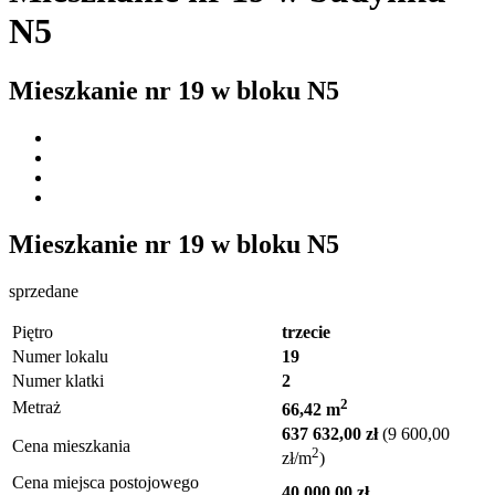
N5
Mieszkanie nr
19
w bloku
N5
Mieszkanie nr
19
w bloku
N5
sprzedane
Piętro
trzecie
Numer lokalu
19
Numer klatki
2
2
Metraż
66,42 m
637 632,00 zł
(9 600,00
Cena mieszkania
2
zł/m
)
Cena miejsca postojowego
40 000,00 zł