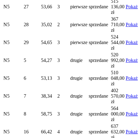
515
N5
27
53,66
3
pierwsze
sprzedane
136,00
Pokaż
zł
367
N5
28
35,02
2
pierwsze
sprzedane
710,00
Pokaż
zł
524
N5
29
54,65
3
pierwsze
sprzedane
544,00
Pokaż
zł
520
N5
5
54,27
3
drugie
sprzedane
992,00
Pokaż
zł
510
N5
6
53,13
3
drugie
sprzedane
048,00
Pokaż
zł
402
N5
7
38,34
2
drugie
sprzedane
570,00
Pokaż
zł
564
N5
8
58,75
3
drugie
sprzedane
000,00
Pokaż
zł
637
N5
16
66,42
4
drugie
sprzedane
632,00
Pokaż
zł