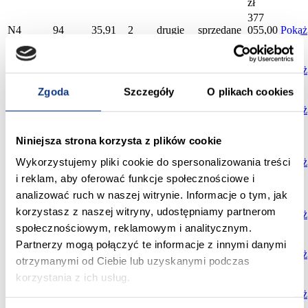
zł
377
N4
94
35,91
2
drugie
sprzedane
055,00
Pokaż
zł
598
N4
95
62,34
4
drugie
sprzedane
464,00
Pokaż
zł
Zgoda
Szczegóły
O plikach cookies
361
N4
96
34,41
2
drugie
sprzedane
305,00
Pokaż
zł
873
Niniejsza strona korzysta z plików cookie
558,00
Wykorzystujemy pliki cookie do spersonalizowania treści
N4
13
69,22
4
trzecie
sprzedane
zł
827
Pokaż
179,00
i reklam, aby oferować funkcje społecznościowe i
zł
analizować ruch w naszej witrynie. Informacje o tym, jak
488
korzystasz z naszej witryny, udostępniamy partnerom
N4
14
50,90
3
trzecie
sprzedane
640,00
Pokaż
zł
społecznościowym, reklamowym i analitycznym.
650
Partnerzy mogą połączyć te informacje z innymi danymi
N4
15
67,81
4
trzecie
sprzedane
976,00
Pokaż
otrzymanymi od Ciebie lub uzyskanymi podczas
zł
korzystania z ich usług.
518
N4
28
53,96
3
trzecie
sprzedane
016,00
Pokaż
zł