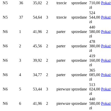
N5
36
35,02
2
trzecie
sprzedane
710,00
Pokaż
zł
524
N5
37
54,64
3
trzecie
sprzedane
544,00
Pokaż
zł
440
N6
1
41,96
2
parter
sprzedane
580,00
Pokaż
zł
478
N6
2
45,56
2
parter
sprzedane
380,00
Pokaż
zł
419
N6
3
39,92
2
parter
sprzedane
160,00
Pokaż
zł
365
N6
4
34,77
2
parter
sprzedane
085,00
Pokaż
zł
513
N6
5
53,44
3
pierwsze
sprzedane
024,00
Pokaż
zł
440
N6
6
41,96
2
pierwsze
sprzedane
580,00
Pokaż
zł