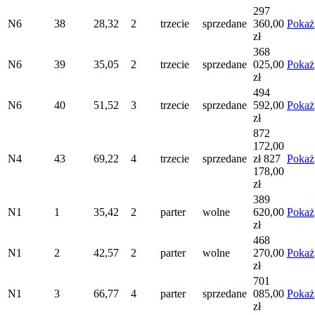
297
N6
38
28,32
2
trzecie
sprzedane
360,00
Pokaż
zł
368
N6
39
35,05
2
trzecie
sprzedane
025,00
Pokaż
zł
494
N6
40
51,52
3
trzecie
sprzedane
592,00
Pokaż
zł
872
172,00
N4
43
69,22
4
trzecie
sprzedane
zł
827
Pokaż
178,00
zł
389
N1
1
35,42
2
parter
wolne
620,00
Pokaż
zł
468
N1
2
42,57
2
parter
wolne
270,00
Pokaż
zł
701
N1
3
66,77
4
parter
sprzedane
085,00
Pokaż
zł