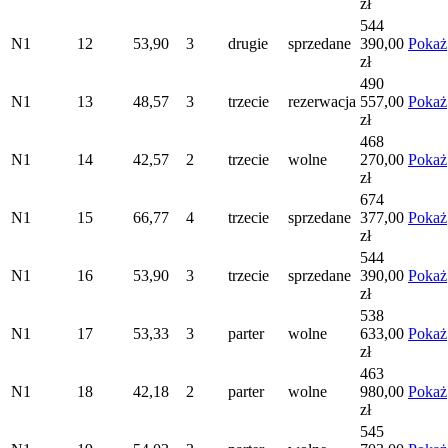
zł
544
N1
12
53,90
3
drugie
sprzedane
390,00
Pokaż
zł
490
N1
13
48,57
3
trzecie
rezerwacja
557,00
Pokaż
zł
468
N1
14
42,57
2
trzecie
wolne
270,00
Pokaż
zł
674
N1
15
66,77
4
trzecie
sprzedane
377,00
Pokaż
zł
544
N1
16
53,90
3
trzecie
sprzedane
390,00
Pokaż
zł
538
N1
17
53,33
3
parter
wolne
633,00
Pokaż
zł
463
N1
18
42,18
2
parter
wolne
980,00
Pokaż
zł
545