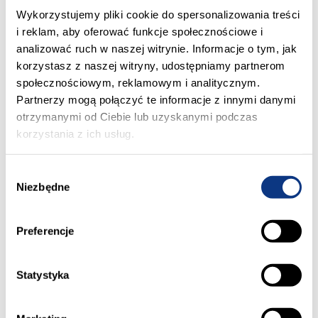
Wykorzystujemy pliki cookie do spersonalizowania treści
i reklam, aby oferować funkcje społecznościowe i
analizować ruch w naszej witrynie. Informacje o tym, jak
korzystasz z naszej witryny, udostępniamy partnerom
społecznościowym, reklamowym i analitycznym.
Partnerzy mogą połączyć te informacje z innymi danymi
Lokale usługowe na osiedlu Warszawska 2 to
otrzymanymi od Ciebie lub uzyskanymi podczas
prestiżowa przestrzeń dla biznesu, zlokalizowana
korzystania z ich usług.
w strategicznym punkcie Lublina, u zbiegu al.
Warszawskiej i al. Kraśnickiej. Inwestycja oferuje 5
W
nowoczesnych lokali w parterach budynków o
Niezbędne
y
powierzchniach od 66 m² do 122 m²,
b
usytuowanych bezpośrednio przy tętniącym
ó
Preferencje
życiem miejskim pasażu z fontanną i zielenią.
r
Doskonałe skomunikowanie z centrum miasta,
z
sąsiedztwo setek nowych mieszkań oraz
g
Statystyka
o
elegancka architektura z dużymi przeszkleniami
d
tworzą idealne warunki dla rozwoju sklepu,