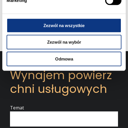
Marketing
y
gabinetu czy biura. To wyjątkowa okazja, by
ulokować swoją działalność w dynamicznie
rozwijającej się części miasta, łączącej wysoką
widoczność z nowoczesnym standardem
Zezwól na wszystkie
wykończenia.
Zezwól na wybór
Odmowa
Wynajem powierz
chni usługowych
Temat