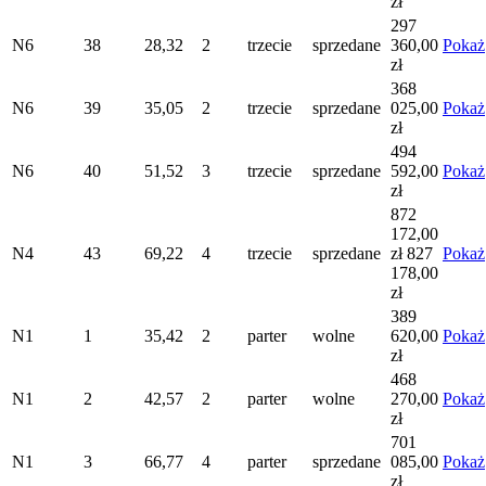
zł
297
N6
38
28,32
2
trzecie
sprzedane
360,00
Pokaż
zł
368
N6
39
35,05
2
trzecie
sprzedane
025,00
Pokaż
zł
494
N6
40
51,52
3
trzecie
sprzedane
592,00
Pokaż
zł
872
172,00
N4
43
69,22
4
trzecie
sprzedane
zł
827
Pokaż
178,00
zł
389
N1
1
35,42
2
parter
wolne
620,00
Pokaż
zł
468
N1
2
42,57
2
parter
wolne
270,00
Pokaż
zł
701
N1
3
66,77
4
parter
sprzedane
085,00
Pokaż
zł