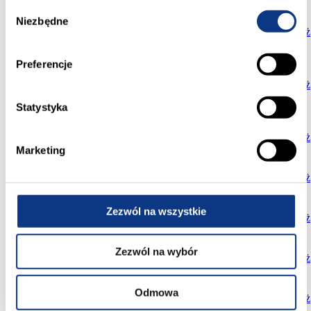
zł
Wybór
458
Niezbędne
zgody
N4
29
47,71
3
trzecie
sprzedane
016,00
Pokaż
zł
968
Preferencje
058,00
N4
30
76,83
3
trzecie
wolne
zł
845
Pokaż
130,00
Statystyka
zł
488
N4
44
50,85
3
trzecie
sprzedane
160,00
Pokaż
zł
Marketing
564
N4
45
58,77
3
trzecie
sprzedane
864,00
Pokaż
zł
634
Zezwól na wszystkie
N4
61
66,07
4
trzecie
sprzedane
272,00
Pokaż
zł
376
Zezwól na wybór
N4
62
35,90
2
trzecie
sprzedane
950,00
Pokaż
zł
681
Odmowa
N4
63
54,09
3
trzecie
sprzedane
534,00
Pokaż
zł