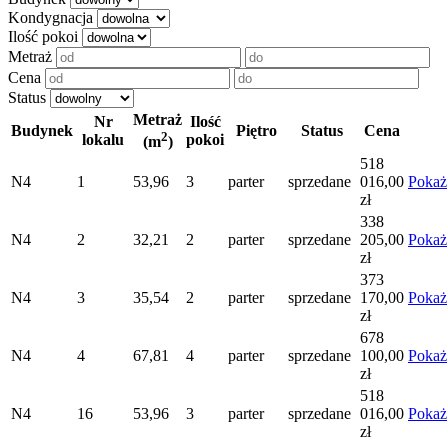
Kondygnacja
Ilość pokoi
Metraż
Cena
Status
Metraż
Nr
Ilość
Budynek
Piętro
Status
Cena
2
lokalu
pokoi
(m
)
518
N4
1
53,96
3
parter
sprzedane
016,00
Pokaż
zł
338
N4
2
32,21
2
parter
sprzedane
205,00
Pokaż
zł
373
N4
3
35,54
2
parter
sprzedane
170,00
Pokaż
zł
678
N4
4
67,81
4
parter
sprzedane
100,00
Pokaż
zł
518
N4
16
53,96
3
parter
sprzedane
016,00
Pokaż
zł