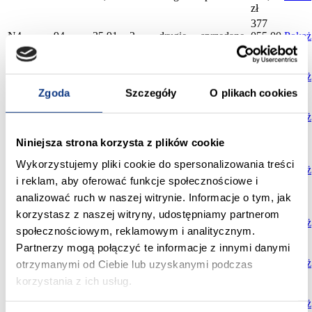
zł
377
N4
94
35,91
2
drugie
sprzedane
055,00
Pokaż
zł
598
N4
95
62,34
4
drugie
sprzedane
464,00
Pokaż
zł
Zgoda
Szczegóły
O plikach cookies
361
N4
96
34,41
2
drugie
sprzedane
305,00
Pokaż
zł
Niniejsza strona korzysta z plików cookie
873
558,00
Wykorzystujemy pliki cookie do spersonalizowania treści
N4
13
69,22
4
trzecie
sprzedane
zł
827
Pokaż
i reklam, aby oferować funkcje społecznościowe i
179,00
zł
analizować ruch w naszej witrynie. Informacje o tym, jak
488
korzystasz z naszej witryny, udostępniamy partnerom
N4
14
50,90
3
trzecie
sprzedane
640,00
Pokaż
społecznościowym, reklamowym i analitycznym.
zł
Partnerzy mogą połączyć te informacje z innymi danymi
650
N4
15
67,81
4
trzecie
sprzedane
976,00
Pokaż
otrzymanymi od Ciebie lub uzyskanymi podczas
zł
korzystania z ich usług.
518
N4
28
53,96
3
trzecie
sprzedane
016,00
Pokaż