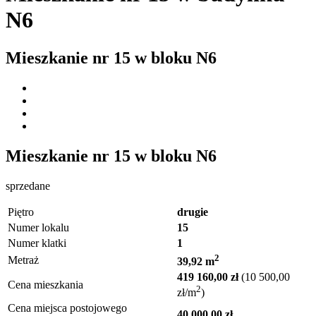
N6
Mieszkanie nr
15
w bloku
N6
Mieszkanie nr
15
w bloku
N6
sprzedane
Piętro
drugie
Numer lokalu
15
Numer klatki
1
2
Metraż
39,92 m
419 160,00 zł
(10 500,00
Cena mieszkania
2
zł/m
)
Cena miejsca postojowego
40 000,00 zł