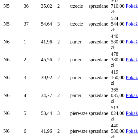
367
N5
36
35,02
2
trzecie
sprzedane
710,00
Pokaż
zł
524
N5
37
54,64
3
trzecie
sprzedane
544,00
Pokaż
zł
440
N6
1
41,96
2
parter
sprzedane
580,00
Pokaż
zł
478
N6
2
45,56
2
parter
sprzedane
380,00
Pokaż
zł
419
N6
3
39,92
2
parter
sprzedane
160,00
Pokaż
zł
365
N6
4
34,77
2
parter
sprzedane
085,00
Pokaż
zł
513
N6
5
53,44
3
pierwsze
sprzedane
024,00
Pokaż
zł
440
N6
6
41,96
2
pierwsze
sprzedane
580,00
Pokaż
zł