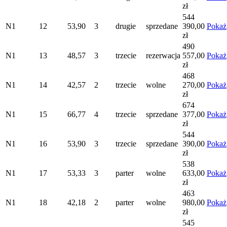
zł
544
N1
12
53,90
3
drugie
sprzedane
390,00
Pokaż
zł
490
N1
13
48,57
3
trzecie
rezerwacja
557,00
Pokaż
zł
468
N1
14
42,57
2
trzecie
wolne
270,00
Pokaż
zł
674
N1
15
66,77
4
trzecie
sprzedane
377,00
Pokaż
zł
544
N1
16
53,90
3
trzecie
sprzedane
390,00
Pokaż
zł
538
N1
17
53,33
3
parter
wolne
633,00
Pokaż
zł
463
N1
18
42,18
2
parter
wolne
980,00
Pokaż
zł
545