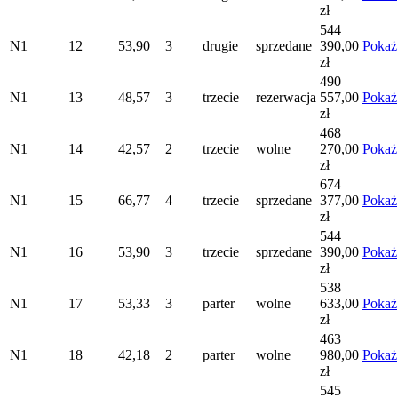
zł
544
N1
12
53,90
3
drugie
sprzedane
390,00
Pokaż
zł
490
N1
13
48,57
3
trzecie
rezerwacja
557,00
Pokaż
zł
468
N1
14
42,57
2
trzecie
wolne
270,00
Pokaż
zł
674
N1
15
66,77
4
trzecie
sprzedane
377,00
Pokaż
zł
544
N1
16
53,90
3
trzecie
sprzedane
390,00
Pokaż
zł
538
N1
17
53,33
3
parter
wolne
633,00
Pokaż
zł
463
N1
18
42,18
2
parter
wolne
980,00
Pokaż
zł
545