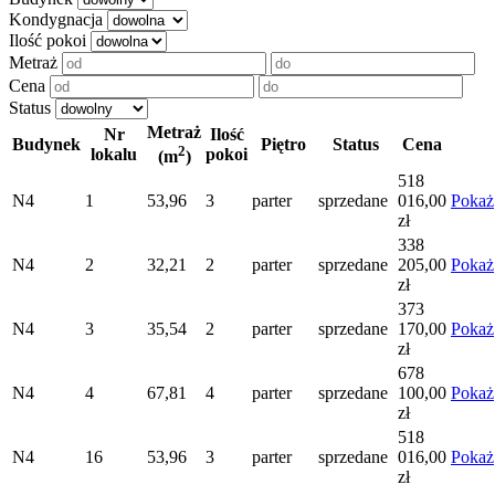
Kondygnacja
Ilość pokoi
Metraż
Cena
Status
Metraż
Nr
Ilość
Budynek
Piętro
Status
Cena
2
lokalu
pokoi
(m
)
518
N4
1
53,96
3
parter
sprzedane
016,00
Pokaż
zł
338
N4
2
32,21
2
parter
sprzedane
205,00
Pokaż
zł
373
N4
3
35,54
2
parter
sprzedane
170,00
Pokaż
zł
678
N4
4
67,81
4
parter
sprzedane
100,00
Pokaż
zł
518
N4
16
53,96
3
parter
sprzedane
016,00
Pokaż
zł