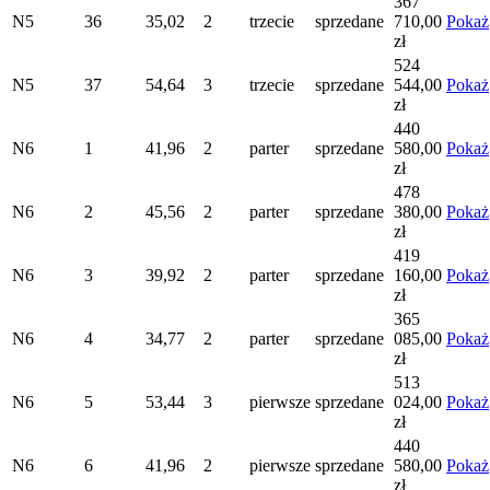
367
N5
36
35,02
2
trzecie
sprzedane
710,00
Pokaż
zł
524
N5
37
54,64
3
trzecie
sprzedane
544,00
Pokaż
zł
440
N6
1
41,96
2
parter
sprzedane
580,00
Pokaż
zł
478
N6
2
45,56
2
parter
sprzedane
380,00
Pokaż
zł
419
N6
3
39,92
2
parter
sprzedane
160,00
Pokaż
zł
365
N6
4
34,77
2
parter
sprzedane
085,00
Pokaż
zł
513
N6
5
53,44
3
pierwsze
sprzedane
024,00
Pokaż
zł
440
N6
6
41,96
2
pierwsze
sprzedane
580,00
Pokaż
zł