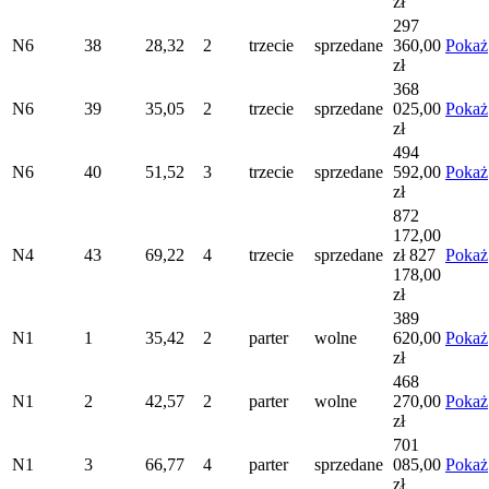
zł
297
N6
38
28,32
2
trzecie
sprzedane
360,00
Pokaż
zł
368
N6
39
35,05
2
trzecie
sprzedane
025,00
Pokaż
zł
494
N6
40
51,52
3
trzecie
sprzedane
592,00
Pokaż
zł
872
172,00
N4
43
69,22
4
trzecie
sprzedane
zł
827
Pokaż
178,00
zł
389
N1
1
35,42
2
parter
wolne
620,00
Pokaż
zł
468
N1
2
42,57
2
parter
wolne
270,00
Pokaż
zł
701
N1
3
66,77
4
parter
sprzedane
085,00
Pokaż
zł