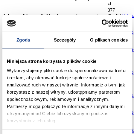
zł
377
N4
94
35,91
2
drugie
sprzedane
055,00
Pokaż
zł
598
N4
95
62,34
4
drugie
sprzedane
464,00
Pokaż
zł
Zgoda
Szczegóły
O plikach cookies
361
N4
96
34,41
2
drugie
sprzedane
305,00
Pokaż
zł
Niniejsza strona korzysta z plików cookie
873
558,00
Wykorzystujemy pliki cookie do spersonalizowania treści
N4
13
69,22
4
trzecie
sprzedane
zł
827
Pokaż
i reklam, aby oferować funkcje społecznościowe i
179,00
zł
analizować ruch w naszej witrynie. Informacje o tym, jak
488
korzystasz z naszej witryny, udostępniamy partnerom
N4
14
50,90
3
trzecie
sprzedane
640,00
Pokaż
społecznościowym, reklamowym i analitycznym.
zł
Partnerzy mogą połączyć te informacje z innymi danymi
650
N4
15
67,81
4
trzecie
sprzedane
976,00
Pokaż
otrzymanymi od Ciebie lub uzyskanymi podczas
zł
korzystania z ich usług.
518
N4
28
53,96
3
trzecie
sprzedane
016,00
Pokaż