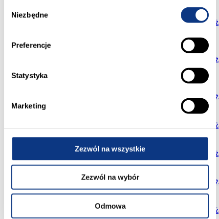
zł
Wybór
458
Niezbędne
zgody
N4
29
47,71
3
trzecie
sprzedane
016,00
Pokaż
zł
968
Preferencje
058,00
N4
30
76,83
3
trzecie
wolne
zł
845
Pokaż
130,00
Statystyka
zł
488
N4
44
50,85
3
trzecie
sprzedane
160,00
Pokaż
zł
Marketing
564
N4
45
58,77
3
trzecie
sprzedane
864,00
Pokaż
zł
634
Zezwól na wszystkie
N4
61
66,07
4
trzecie
sprzedane
272,00
Pokaż
zł
376
Zezwól na wybór
N4
62
35,90
2
trzecie
sprzedane
950,00
Pokaż
zł
681
Odmowa
N4
63
54,09
3
trzecie
sprzedane
534,00
Pokaż
zł