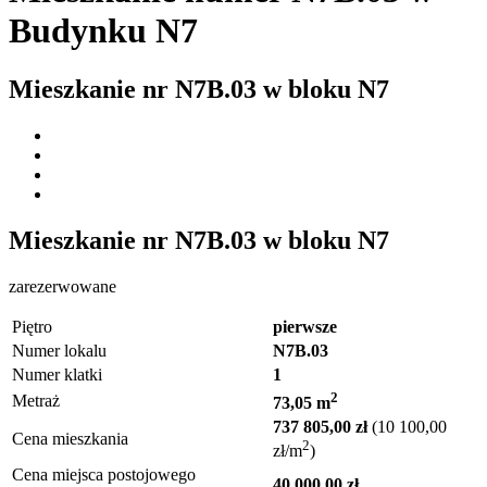
Budynku N7
Mieszkanie nr
N7B.03
w bloku
N7
Mieszkanie nr
N7B.03
w bloku
N7
zarezerwowane
Piętro
pierwsze
Numer lokalu
N7B.03
Numer klatki
1
2
Metraż
73,05 m
737 805,00 zł
(10 100,00
Cena mieszkania
2
zł/m
)
Cena miejsca postojowego
40 000,00 zł