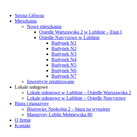
Strona Główna
Mieszkania
Nowe mieszkania
Osiedle Warszawska 2 w Lublinie – Etap I
Osiedle Narcyzowe w Lublinie
Budynek N1
Budynek N2
Budynek N3
Budynek N4
Budynek N5
Budynek N6
Budynek N7
Inwestycje zrealizowane
Lokale usługowe
Lokale usługowe w Lublinie – Osiedle Warszawska 2
Lokale usługowe w Lublinie – Osiedle Narcyzowe
Biura i magazyny
Biurowiec Spokojna 2 – biura na wynajem
Magazyny Lublin Mełgiewska 80
O firmie
Kontakt