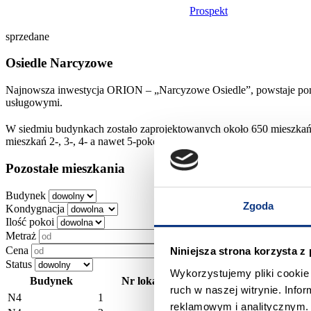
Prospekt
sprzedane
Osiedle Narcyzowe
Najnowsza inwestycja ORION – „Narcyzowe Osiedle”, powstaje pomi
usługowymi.
W siedmiu budynkach zostało zaprojektowanych około 650 mieszkań
mieszkań 2-, 3-, 4- a nawet 5-pokojowych. Plan każdego mieszkania
Pozostałe mieszkania
Budynek
Zgoda
Kondygnacja
Ilość pokoi
Metraż
Cena
Niniejsza strona korzysta z
Status
Wykorzystujemy pliki cookie 
2
Budynek
Nr lokalu
Metraż (m
)
ruch w naszej witrynie. Inf
N4
1
53,96
reklamowym i analitycznym. 