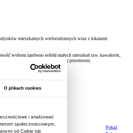
udynków mieszkalnych wielorodzinnych wraz z lokalami
żliwość wyboru zarówno wśród małych mieszkań tzw. kawalerek,
tymalnego wykorzystania dostępnej przestrzeni.
O plikach cookies
ołecznościowe i analizować
Cena
artnerom społecznościowym,
016,00 zł
Pokaż
anymi od Ciebie lub