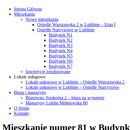
Strona Główna
Mieszkania
Nowe mieszkania
Osiedle Warszawska 2 w Lublinie – Etap I
Osiedle Narcyzowe w Lublinie
Budynek N1
Budynek N2
Budynek N3
Budynek N4
Budynek N5
Budynek N6
Budynek N7
Inwestycje zrealizowane
Lokale usługowe
Lokale usługowe w Lublinie – Osiedle Warszawska 2
Lokale usługowe w Lublinie – Osiedle Narcyzowe
Biura i magazyny
Biurowiec Spokojna 2 – biura na wynajem
Magazyny Lublin Mełgiewska 80
O firmie
Kontakt
Mieszkanie numer 81 w Budyn