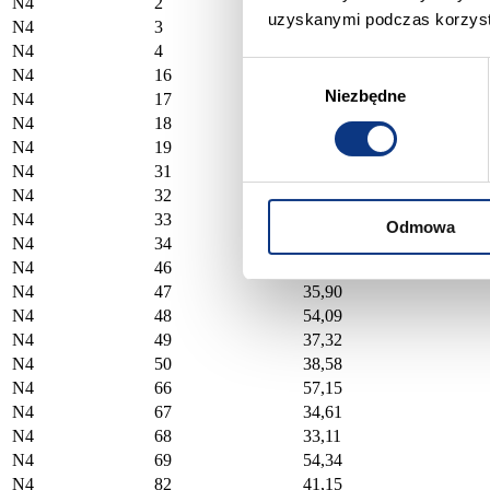
N4
2
32,21
uzyskanymi podczas korzysta
N4
3
35,54
N4
4
67,81
Wybór
N4
16
53,96
Niezbędne
zgody
N4
17
32,19
N4
18
35,49
N4
19
58,84
N4
31
53,96
N4
32
32,21
N4
33
35,49
Odmowa
N4
34
58,84
N4
46
43,01
N4
47
35,90
N4
48
54,09
N4
49
37,32
N4
50
38,58
N4
66
57,15
N4
67
34,61
N4
68
33,11
N4
69
54,34
N4
82
41,15