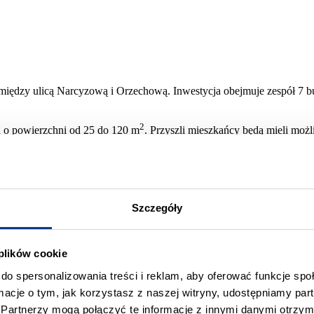
ędzy ulicą Narcyzową i Orzechową. Inwestycja obejmuje zespół 7 b
2
 o powierzchni od 25 do 120 m
. Przyszli mieszkańcy będą mieli mo
 został przygotowany i dopracowany pod kątem funkcjonalności oraz op
Szczegóły
 plików cookie
do spersonalizowania treści i reklam, aby oferować funkcje sp
Ilość pokoi
Piętro
Status
ormacje o tym, jak korzystasz z naszej witryny, udostępniamy p
3
parter
sprzedane
518 
Partnerzy mogą połączyć te informacje z innymi danymi otrzym