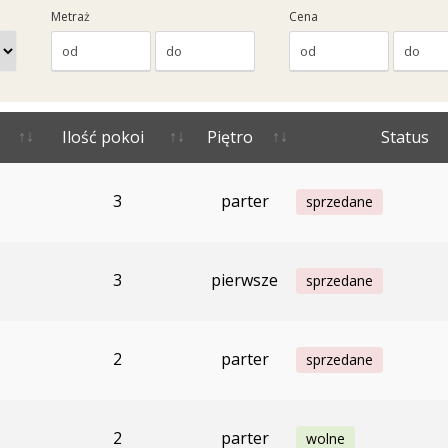
Metraż
Cena
Ilość pokoi
Piętro
Status
3
parter
sprzedane
3
pierwsze
sprzedane
2
parter
sprzedane
2
parter
wolne