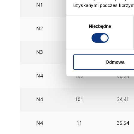
N1
10
42,57
uzyskanymi podczas korzysta
W
Niezbędne
y
N2
10
32,21
b
ó
r
N3
10
70,85
z
Odmowa
g
o
N4
100
62,34
d
y
N4
101
34,41
N4
11
35,54