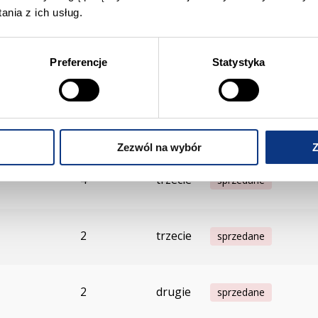
2
drugie
sprzedane
nia z ich usług.
Preferencje
Statystyka
2
drugie
sprzedane
4
pierwsze
wolne
Zezwól na wybór
Z
4
trzecie
sprzedane
2
trzecie
sprzedane
2
drugie
sprzedane