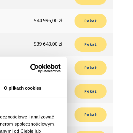
544 996,00 zł
Pokaż
539 643,00 zł
Pokaż
338 205,00 zł
Pokaż
O plikach cookies
510 048,00 zł
Pokaż
405 090,00 zł
Pokaż
ołecznościowe i analizować
artnerom społecznościowym,
anymi od Ciebie lub