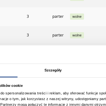
3
parter
wolne
3
parter
wolne
2
drugie
sprzedane
Szczegóły
3
trzecie
sprzedane
 plików cookie
2
pierwsze
sprzedane
do spersonalizowania treści i reklam, aby oferować funkcje sp
ormacje o tym, jak korzystasz z naszej witryny, udostępniamy p
Partnerzy mogą połączyć te informacje z innymi danymi otrzym