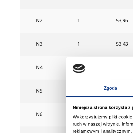
N2
1
53,96
N3
1
53,43
N4
10
32,21
Zgoda
N5
10
53,13
Niniejsza strona korzysta z
N6
10
38,58
Wykorzystujemy pliki cookie 
ruch w naszej witrynie. Inf
reklamowym i analitycznym. 