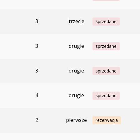
3
trzecie
sprzedane
3
drugie
sprzedane
3
drugie
sprzedane
4
drugie
sprzedane
2
pierwsze
rezerwacja