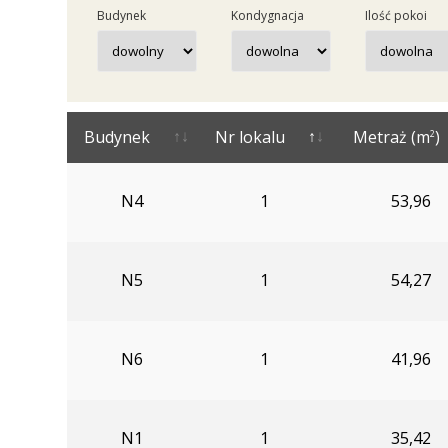
Budynek
Kondygnacja
Ilość pokoi
Budynek
Nr lokalu
Metraż (m
)
2
N4
1
53,96
N5
1
54,27
N6
1
41,96
N1
1
35,42