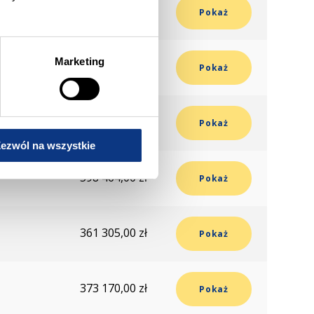
468 270,00 zł
Pokaż
Marketing
354 310,00 zł
Pokaż
715 585,00 zł
Pokaż
ezwól na wszystkie
598 464,00 zł
Pokaż
361 305,00 zł
Pokaż
373 170,00 zł
Pokaż