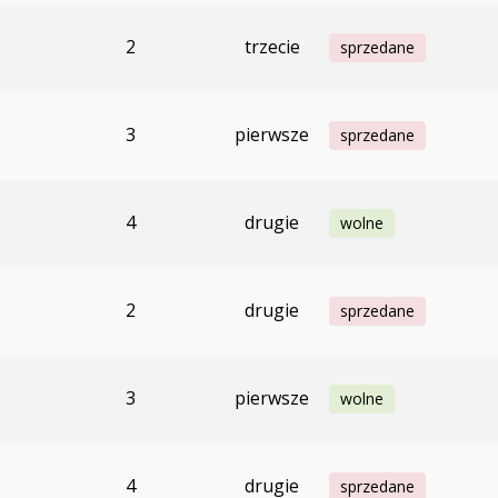
2
trzecie
sprzedane
3
pierwsze
sprzedane
4
drugie
wolne
2
drugie
sprzedane
3
pierwsze
wolne
4
drugie
sprzedane