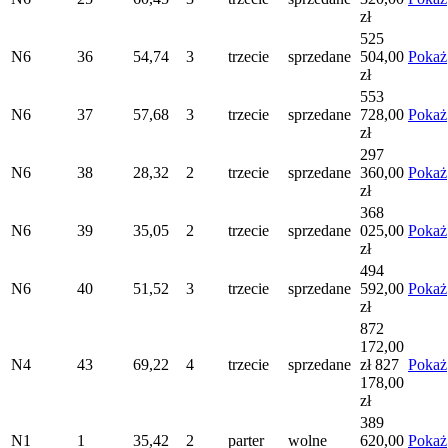
zł
525
N6
36
54,74
3
trzecie
sprzedane
504,00
Pokaż
zł
553
N6
37
57,68
3
trzecie
sprzedane
728,00
Pokaż
zł
297
N6
38
28,32
2
trzecie
sprzedane
360,00
Pokaż
zł
368
N6
39
35,05
2
trzecie
sprzedane
025,00
Pokaż
zł
494
N6
40
51,52
3
trzecie
sprzedane
592,00
Pokaż
zł
872
172,00
N4
43
69,22
4
trzecie
sprzedane
zł
827
Pokaż
178,00
zł
389
N1
1
35,42
2
parter
wolne
620,00
Pokaż