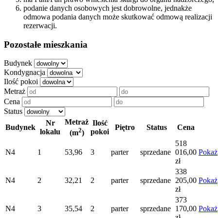
podanie danych osobowych jest dobrowolne, jednakże
odmowa podania danych może skutkować odmową realizacji
rezerwacji.
Pozostałe mieszkania
Budynek
Kondygnacja
Ilość pokoi
Metraż
Cena
Status
Metraż
Nr
Ilość
Budynek
Piętro
Status
Cena
2
lokalu
pokoi
(m
)
518
N4
1
53,96
3
parter
sprzedane
016,00
Pokaż
zł
338
N4
2
32,21
2
parter
sprzedane
205,00
Pokaż
zł
373
N4
3
35,54
2
parter
sprzedane
170,00
Pokaż
zł