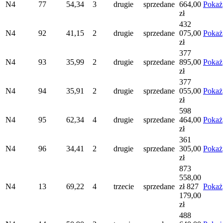
N4
77
54,34
3
drugie
sprzedane
664,00
Pokaż
zł
432
N4
92
41,15
2
drugie
sprzedane
075,00
Pokaż
zł
377
N4
93
35,99
2
drugie
sprzedane
895,00
Pokaż
zł
377
N4
94
35,91
2
drugie
sprzedane
055,00
Pokaż
zł
598
N4
95
62,34
4
drugie
sprzedane
464,00
Pokaż
zł
361
N4
96
34,41
2
drugie
sprzedane
305,00
Pokaż
zł
873
558,00
N4
13
69,22
4
trzecie
sprzedane
zł
827
Pokaż
179,00
zł
488