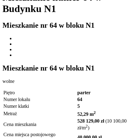
Budynku N1
Mieszkanie nr
64
w bloku
N1
Mieszkanie nr
64
w bloku
N1
wolne
Piętro
parter
Numer lokalu
64
Numer klatki
5
2
Metraż
52,29 m
528 129,00 zł
(10 100,00
Cena mieszkania
2
zł/m
)
Cena miejsca postojowego
40 000,00 zł