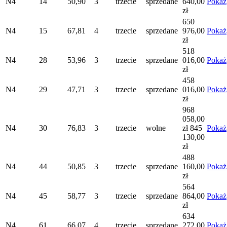
N4
14
50,90
3
trzecie
sprzedane
640,00
Pokaż
zł
650
N4
15
67,81
4
trzecie
sprzedane
976,00
Pokaż
zł
518
N4
28
53,96
3
trzecie
sprzedane
016,00
Pokaż
zł
458
N4
29
47,71
3
trzecie
sprzedane
016,00
Pokaż
zł
968
058,00
N4
30
76,83
3
trzecie
wolne
zł
845
Pokaż
130,00
zł
488
N4
44
50,85
3
trzecie
sprzedane
160,00
Pokaż
zł
564
N4
45
58,77
3
trzecie
sprzedane
864,00
Pokaż
zł
634
N4
61
66,07
4
trzecie
sprzedane
272,00
Pokaż