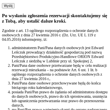
Po wysłaniu zgłoszenia rezerwacji skontaktujemy się
z Tobą, aby ustalić dalsze kroki.
Zgodnie z art. 13 ogólnego rozporządzenia o ochronie danych
osobowych z dnia 27 kwietnia 2016 r. (Dz. Urz. UE L 119 z
04.05.2016) informujemy, iż:
administratorem Pani/Pana danych osobowych jest Edward
Leńczuk prowadzący działalność gospodarczą pod nazwą
Przedsiębiorstwo Produkcyjno-Handlowe ORION Edward
Leńczuk z siedzibą w Lublinie przy ul. Spokojnej 2,
Pani/Pana dane osobowe przetwarzane będą w celu realizacji
rezerwacji mieszkania – na podstawie Art. 6 ust. 1 lit. b
ogólnego rozporządzenia o ochronie danych osobowych z
dnia 27 kwietnia 2016 r.,
Pani/Pana dane osobowe przechowywane będą do końca
bieżącego roku kalendarzowego,
posiada Pani/Pan prawo do żądania od administratora dostępu
do danych osobowych, prawo do ich sprostowania, usunięcia
lub ograniczenia przetwarzania oraz prawo do przenoszenia
danych,
ma Pani/Pan prawo wniesienia skargi do organu nadzorczego,