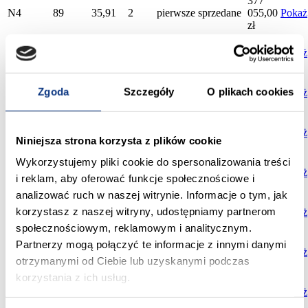
377
N4
89
35,91
2
pierwsze
sprzedane
055,00
Pokaż
zł
598
N4
90
62,34
4
pierwsze
sprzedane
464,00
Pokaż
zł
361
Zgoda
Szczegóły
O plikach cookies
N4
91
34,41
2
pierwsze
sprzedane
305,00
Pokaż
zł
518
N4
9
53,96
3
drugie
sprzedane
016,00
Pokaż
Niniejsza strona korzysta z plików cookie
zł
338
Wykorzystujemy pliki cookie do spersonalizowania treści
N4
10
32,21
2
drugie
sprzedane
205,00
Pokaż
i reklam, aby oferować funkcje społecznościowe i
zł
analizować ruch w naszej witrynie. Informacje o tym, jak
373
korzystasz z naszej witryny, udostępniamy partnerom
N4
11
35,54
2
drugie
sprzedane
170,00
Pokaż
zł
społecznościowym, reklamowym i analitycznym.
650
Partnerzy mogą połączyć te informacje z innymi danymi
N4
12
67,81
4
drugie
sprzedane
976,00
Pokaż
otrzymanymi od Ciebie lub uzyskanymi podczas
zł
korzystania z ich usług.
518
N4
24
53,96
3
drugie
sprzedane
016,00
Pokaż
zł