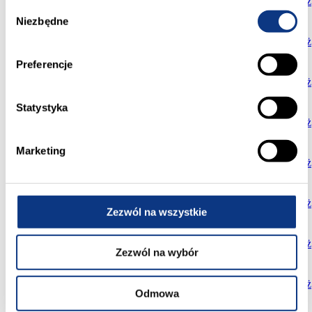
N6
19
53,44
3
trzecie
sprzedane
024,00
Pokaż
Wybór
zł
Niezbędne
zgody
545
N1
19
54,03
3
parter
wolne
703,00
Pokaż
zł
Preferencje
593
N2
19
58,76
3
parter
wolne
476,00
Pokaż
zł
Statystyka
361
N3
19
32,84
2
drugie
sprzedane
240,00
Pokaż
zł
Marketing
338
N4
2
32,21
2
parter
sprzedane
205,00
Pokaż
zł
510
N5
2
53,13
3
pierwsze
sprzedane
048,00
Pokaż
Zezwól na wszystkie
zł
478
N6
2
45,56
2
parter
sprzedane
380,00
Pokaż
Zezwól na wybór
zł
468
N1
2
42,57
2
parter
wolne
270,00
Pokaż
Odmowa
zł
354