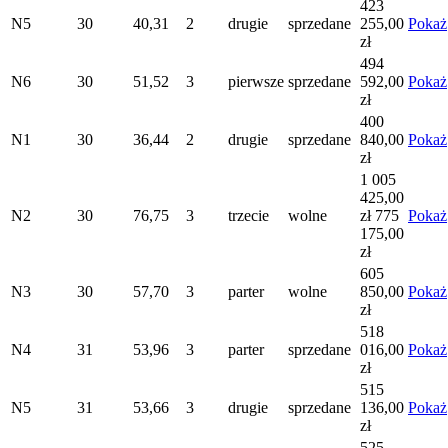
423
N5
30
40,31
2
drugie
sprzedane
255,00
Pokaż
zł
494
N6
30
51,52
3
pierwsze
sprzedane
592,00
Pokaż
zł
400
N1
30
36,44
2
drugie
sprzedane
840,00
Pokaż
zł
1 005
425,00
N2
30
76,75
3
trzecie
wolne
zł
775
Pokaż
175,00
zł
605
N3
30
57,70
3
parter
wolne
850,00
Pokaż
zł
518
N4
31
53,96
3
parter
sprzedane
016,00
Pokaż
zł
515
N5
31
53,66
3
drugie
sprzedane
136,00
Pokaż
zł
525