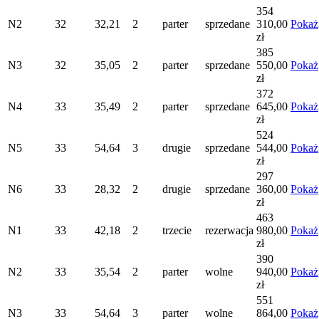
354
N2
32
32,21
2
parter
sprzedane
310,00
Pokaż
zł
385
N3
32
35,05
2
parter
sprzedane
550,00
Pokaż
zł
372
N4
33
35,49
2
parter
sprzedane
645,00
Pokaż
zł
524
N5
33
54,64
3
drugie
sprzedane
544,00
Pokaż
zł
297
N6
33
28,32
2
drugie
sprzedane
360,00
Pokaż
zł
463
N1
33
42,18
2
trzecie
rezerwacja
980,00
Pokaż
zł
390
N2
33
35,54
2
parter
wolne
940,00
Pokaż
zł
551
N3
33
54,64
3
parter
wolne
864,00
Pokaż