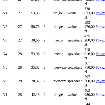
zł
538
N1
27
53,33
3
drugie
wolne
633,00
Pokaż
zł
593
N2
27
58,76
3
drugie
wolne
476,00
Pokaż
zł
425
N3
27
38,66
2
trzecie
sprzedane
260,00
Pokaż
zł
518
N4
28
53,96
3
trzecie
sprzedane
016,00
Pokaż
zł
367
N5
28
35,02
2
pierwsze
sprzedane
710,00
Pokaż
zł
297
N6
28
28,32
2
pierwsze
sprzedane
360,00
Pokaż
zł
463
N1
28
42,18
2
drugie
wolne
980,00
Pokaż
zł
544