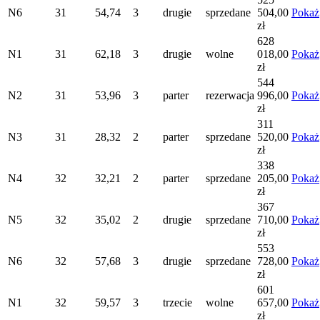
N6
31
54,74
3
drugie
sprzedane
504,00
Pokaż
zł
628
N1
31
62,18
3
drugie
wolne
018,00
Pokaż
zł
544
N2
31
53,96
3
parter
rezerwacja
996,00
Pokaż
zł
311
N3
31
28,32
2
parter
sprzedane
520,00
Pokaż
zł
338
N4
32
32,21
2
parter
sprzedane
205,00
Pokaż
zł
367
N5
32
35,02
2
drugie
sprzedane
710,00
Pokaż
zł
553
N6
32
57,68
3
drugie
sprzedane
728,00
Pokaż
zł
601
N1
32
59,57
3
trzecie
wolne
657,00
Pokaż
zł