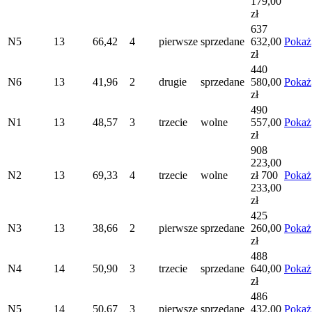
179,00
zł
637
N5
13
66,42
4
pierwsze
sprzedane
632,00
Pokaż
zł
440
N6
13
41,96
2
drugie
sprzedane
580,00
Pokaż
zł
490
N1
13
48,57
3
trzecie
wolne
557,00
Pokaż
zł
908
223,00
N2
13
69,33
4
trzecie
wolne
zł
700
Pokaż
233,00
zł
425
N3
13
38,66
2
pierwsze
sprzedane
260,00
Pokaż
zł
488
N4
14
50,90
3
trzecie
sprzedane
640,00
Pokaż
zł
486
N5
14
50,67
3
pierwsze
sprzedane
432,00
Pokaż