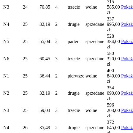
715
N3
24
70,85
4
trzecie
wolne
585,00
Pokaż
zł
337
N4
25
32,19
2
drugie
sprzedane
995,00
Pokaż
zł
528
N5
25
55,04
2
parter
sprzedane
384,00
Pokaż
zł
580
N6
25
60,45
3
trzecie
sprzedane
320,00
Pokaż
zł
400
N1
25
36,44
2
pierwsze
wolne
840,00
Pokaż
zł
354
N2
25
32,19
2
drugie
sprzedane
090,00
Pokaż
zł
596
N3
25
59,03
3
trzecie
wolne
203,00
Pokaż
zł
372
N4
26
35,49
2
drugie
sprzedane
645,00
Pokaż
zł