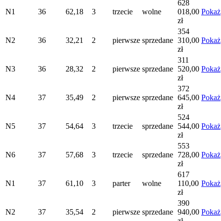
628
N1
36
62,18
3
trzecie
wolne
018,00
Pokaż
zł
354
N2
36
32,21
2
pierwsze
sprzedane
310,00
Pokaż
zł
311
N3
36
28,32
2
pierwsze
sprzedane
520,00
Pokaż
zł
372
N4
37
35,49
2
pierwsze
sprzedane
645,00
Pokaż
zł
524
N5
37
54,64
3
trzecie
sprzedane
544,00
Pokaż
zł
553
N6
37
57,68
3
trzecie
sprzedane
728,00
Pokaż
zł
617
N1
37
61,10
3
parter
wolne
110,00
Pokaż
zł
390
N2
37
35,54
2
pierwsze
sprzedane
940,00
Pokaż
zł