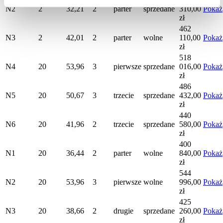
N2
2
32,21
2
parter
sprzedane
310,00
Pokaż
zł
462
N3
2
42,01
2
parter
wolne
110,00
Pokaż
zł
518
N4
20
53,96
3
pierwsze
sprzedane
016,00
Pokaż
zł
486
N5
20
50,67
3
trzecie
sprzedane
432,00
Pokaż
zł
440
N6
20
41,96
2
trzecie
sprzedane
580,00
Pokaż
zł
400
N1
20
36,44
2
parter
wolne
840,00
Pokaż
zł
544
N2
20
53,96
3
pierwsze
wolne
996,00
Pokaż
zł
425
N3
20
38,66
2
drugie
sprzedane
260,00
Pokaż
zł