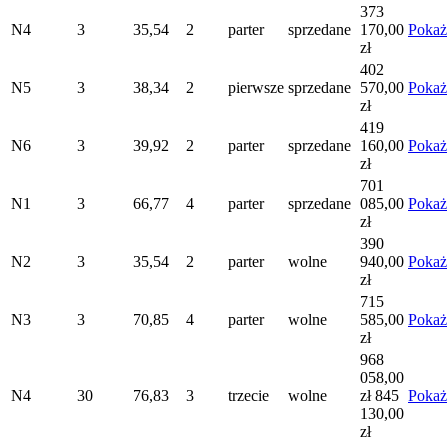
373
N4
3
35,54
2
parter
sprzedane
170,00
Pokaż
zł
402
N5
3
38,34
2
pierwsze
sprzedane
570,00
Pokaż
zł
419
N6
3
39,92
2
parter
sprzedane
160,00
Pokaż
zł
701
N1
3
66,77
4
parter
sprzedane
085,00
Pokaż
zł
390
N2
3
35,54
2
parter
wolne
940,00
Pokaż
zł
715
N3
3
70,85
4
parter
wolne
585,00
Pokaż
zł
968
058,00
N4
30
76,83
3
trzecie
wolne
zł
845
Pokaż
130,00
zł