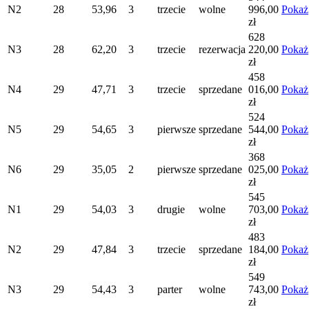
N2
28
53,96
3
trzecie
wolne
996,00
Pokaż
zł
628
N3
28
62,20
3
trzecie
rezerwacja
220,00
Pokaż
zł
458
N4
29
47,71
3
trzecie
sprzedane
016,00
Pokaż
zł
524
N5
29
54,65
3
pierwsze
sprzedane
544,00
Pokaż
zł
368
N6
29
35,05
2
pierwsze
sprzedane
025,00
Pokaż
zł
545
N1
29
54,03
3
drugie
wolne
703,00
Pokaż
zł
483
N2
29
47,84
3
trzecie
sprzedane
184,00
Pokaż
zł
549
N3
29
54,43
3
parter
wolne
743,00
Pokaż
zł