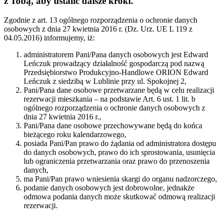
z Tobą, aby ustalić dalsze kroki.
Zgodnie z art. 13 ogólnego rozporządzenia o ochronie danych
osobowych z dnia 27 kwietnia 2016 r. (Dz. Urz. UE L 119 z
04.05.2016) informujemy, iż:
administratorem Pani/Pana danych osobowych jest Edward
Leńczuk prowadzący działalność gospodarczą pod nazwą
Przedsiębiorstwo Produkcyjno-Handlowe ORION Edward
Leńczuk z siedzibą w Lublinie przy ul. Spokojnej 2,
Pani/Pana dane osobowe przetwarzane będą w celu realizacji
rezerwacji mieszkania – na podstawie Art. 6 ust. 1 lit. b
ogólnego rozporządzenia o ochronie danych osobowych z
dnia 27 kwietnia 2016 r.,
Pani/Pana dane osobowe przechowywane będą do końca
bieżącego roku kalendarzowego,
posiada Pani/Pan prawo do żądania od administratora dostępu
do danych osobowych, prawo do ich sprostowania, usunięcia
lub ograniczenia przetwarzania oraz prawo do przenoszenia
danych,
ma Pani/Pan prawo wniesienia skargi do organu nadzorczego,
podanie danych osobowych jest dobrowolne, jednakże
odmowa podania danych może skutkować odmową realizacji
rezerwacji.