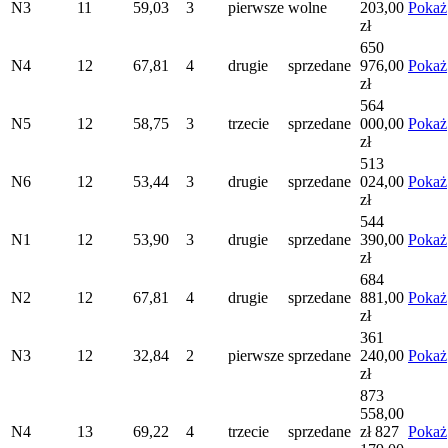
N3
11
59,03
3
pierwsze
wolne
203,00
Pokaż
zł
650
N4
12
67,81
4
drugie
sprzedane
976,00
Pokaż
zł
564
N5
12
58,75
3
trzecie
sprzedane
000,00
Pokaż
zł
513
N6
12
53,44
3
drugie
sprzedane
024,00
Pokaż
zł
544
N1
12
53,90
3
drugie
sprzedane
390,00
Pokaż
zł
684
N2
12
67,81
4
drugie
sprzedane
881,00
Pokaż
zł
361
N3
12
32,84
2
pierwsze
sprzedane
240,00
Pokaż
zł
873
558,00
N4
13
69,22
4
trzecie
sprzedane
zł
827
Pokaż