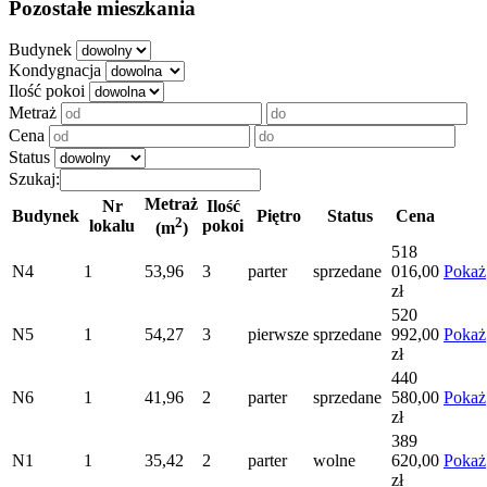
Pozostałe mieszkania
Budynek
Kondygnacja
Ilość pokoi
Metraż
Cena
Status
Szukaj:
Metraż
Nr
Ilość
Budynek
Piętro
Status
Cena
2
lokalu
pokoi
(m
)
518
N4
1
53,96
3
parter
sprzedane
016,00
Pokaż
zł
520
N5
1
54,27
3
pierwsze
sprzedane
992,00
Pokaż
zł
440
N6
1
41,96
2
parter
sprzedane
580,00
Pokaż
zł
389
N1
1
35,42
2
parter
wolne
620,00
Pokaż
zł