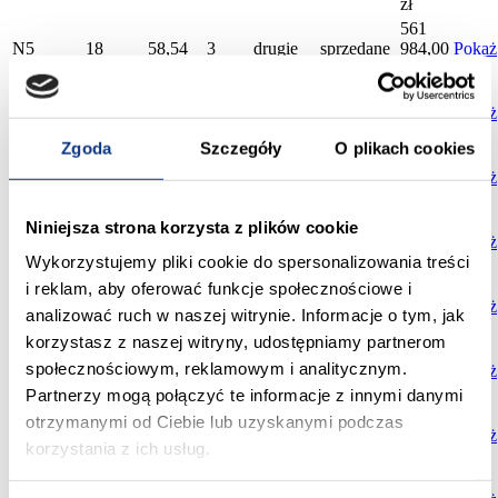
zł
561
N5
18
58,54
3
drugie
sprzedane
984,00
Pokaż
zł
580
N6
18
60,45
3
drugie
sprzedane
320,00
Pokaż
zł
Zgoda
Szczegóły
O plikach cookies
463
N1
18
42,18
2
parter
wolne
980,00
Pokaż
zł
390
Niniejsza strona korzysta z plików cookie
N2
18
35,48
2
parter
wolne
280,00
Pokaż
Wykorzystujemy pliki cookie do spersonalizowania treści
zł
596
i reklam, aby oferować funkcje społecznościowe i
N3
18
59,03
3
drugie
wolne
203,00
Pokaż
analizować ruch w naszej witrynie. Informacje o tym, jak
zł
korzystasz z naszej witryny, udostępniamy partnerom
564
społecznościowym, reklamowym i analitycznym.
N4
19
58,84
3
parter
sprzedane
864,00
Pokaż
zł
Partnerzy mogą połączyć te informacje z innymi danymi
637
otrzymanymi od Ciebie lub uzyskanymi podczas
N5
19
66,42
4
trzecie
sprzedane
632,00
Pokaż
korzystania z ich usług.
zł
513