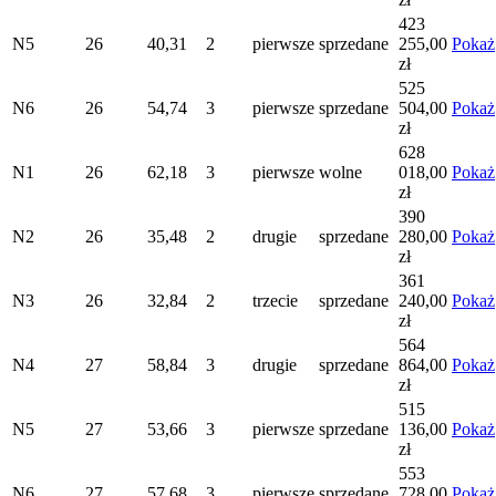
423
N5
26
40,31
2
pierwsze
sprzedane
255,00
Pokaż
zł
525
N6
26
54,74
3
pierwsze
sprzedane
504,00
Pokaż
zł
628
N1
26
62,18
3
pierwsze
wolne
018,00
Pokaż
zł
390
N2
26
35,48
2
drugie
sprzedane
280,00
Pokaż
zł
361
N3
26
32,84
2
trzecie
sprzedane
240,00
Pokaż
zł
564
N4
27
58,84
3
drugie
sprzedane
864,00
Pokaż
zł
515
N5
27
53,66
3
pierwsze
sprzedane
136,00
Pokaż
zł
553
N6
27
57,68
3
pierwsze
sprzedane
728,00
Pokaż