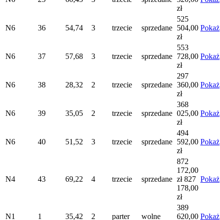
zł
525
N6
36
54,74
3
trzecie
sprzedane
504,00
Pokaż
zł
553
N6
37
57,68
3
trzecie
sprzedane
728,00
Pokaż
zł
297
N6
38
28,32
2
trzecie
sprzedane
360,00
Pokaż
zł
368
N6
39
35,05
2
trzecie
sprzedane
025,00
Pokaż
zł
494
N6
40
51,52
3
trzecie
sprzedane
592,00
Pokaż
zł
872
172,00
N4
43
69,22
4
trzecie
sprzedane
zł
827
Pokaż
178,00
zł
389
N1
1
35,42
2
parter
wolne
620,00
Pokaż