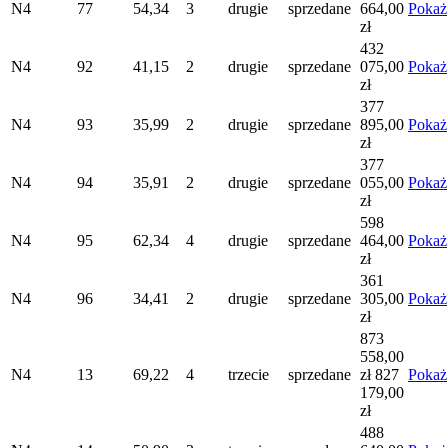
N4
77
54,34
3
drugie
sprzedane
664,00
Pokaż
zł
432
N4
92
41,15
2
drugie
sprzedane
075,00
Pokaż
zł
377
N4
93
35,99
2
drugie
sprzedane
895,00
Pokaż
zł
377
N4
94
35,91
2
drugie
sprzedane
055,00
Pokaż
zł
598
N4
95
62,34
4
drugie
sprzedane
464,00
Pokaż
zł
361
N4
96
34,41
2
drugie
sprzedane
305,00
Pokaż
zł
873
558,00
N4
13
69,22
4
trzecie
sprzedane
zł
827
Pokaż
179,00
zł
488