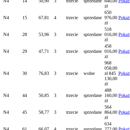
N4
14
50,90
3
trzecie
sprzedane
640,00
Pokaż
zł
650
N4
15
67,81
4
trzecie
sprzedane
976,00
Pokaż
zł
518
N4
28
53,96
3
trzecie
sprzedane
016,00
Pokaż
zł
458
N4
29
47,71
3
trzecie
sprzedane
016,00
Pokaż
zł
968
058,00
N4
30
76,83
3
trzecie
wolne
zł
845
Pokaż
130,00
zł
488
N4
44
50,85
3
trzecie
sprzedane
160,00
Pokaż
zł
564
N4
45
58,77
3
trzecie
sprzedane
864,00
Pokaż
zł
634
N4
61
66,07
4
trzecie
sprzedane
272,00
Pokaż