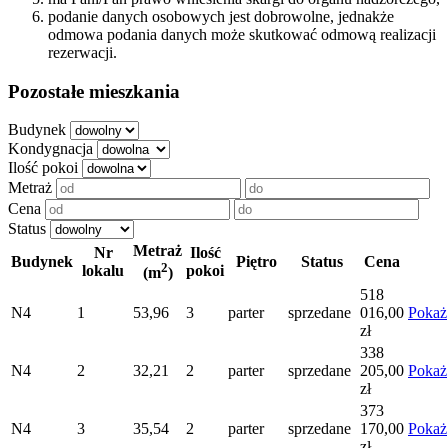
podanie danych osobowych jest dobrowolne, jednakże
odmowa podania danych może skutkować odmową realizacji
rezerwacji.
Pozostałe mieszkania
Budynek
Kondygnacja
Ilość pokoi
Metraż
Cena
Status
Metraż
Nr
Ilość
Budynek
Piętro
Status
Cena
2
lokalu
pokoi
(m
)
518
N4
1
53,96
3
parter
sprzedane
016,00
Pokaż
zł
338
N4
2
32,21
2
parter
sprzedane
205,00
Pokaż
zł
373
N4
3
35,54
2
parter
sprzedane
170,00
Pokaż
zł