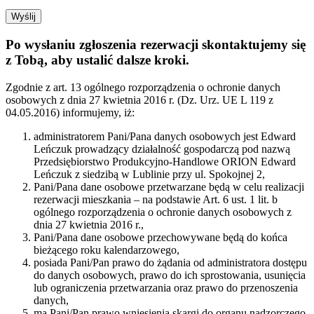
Po wysłaniu zgłoszenia rezerwacji skontaktujemy się
z Tobą, aby ustalić dalsze kroki.
Zgodnie z art. 13 ogólnego rozporządzenia o ochronie danych
osobowych z dnia 27 kwietnia 2016 r. (Dz. Urz. UE L 119 z
04.05.2016) informujemy, iż:
administratorem Pani/Pana danych osobowych jest Edward
Leńczuk prowadzący działalność gospodarczą pod nazwą
Przedsiębiorstwo Produkcyjno-Handlowe ORION Edward
Leńczuk z siedzibą w Lublinie przy ul. Spokojnej 2,
Pani/Pana dane osobowe przetwarzane będą w celu realizacji
rezerwacji mieszkania – na podstawie Art. 6 ust. 1 lit. b
ogólnego rozporządzenia o ochronie danych osobowych z
dnia 27 kwietnia 2016 r.,
Pani/Pana dane osobowe przechowywane będą do końca
bieżącego roku kalendarzowego,
posiada Pani/Pan prawo do żądania od administratora dostępu
do danych osobowych, prawo do ich sprostowania, usunięcia
lub ograniczenia przetwarzania oraz prawo do przenoszenia
danych,
ma Pani/Pan prawo wniesienia skargi do organu nadzorczego,