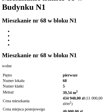
Budynku N1
Mieszkanie nr
68
w bloku
N1
Mieszkanie nr
68
w bloku
N1
wolne
Piętro
pierwsze
Numer lokalu
68
Numer klatki
5
2
Metraż
39,54 m
434 940,00 zł
(11 000,00
Cena mieszkania
2
zł/m
)
Cena miejsca postojowego
40 000,00 zł