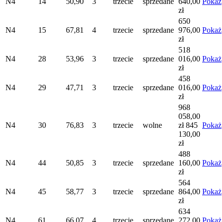
N4
14
50,90
3
trzecie
sprzedane
640,00
Pokaż
zł
650
N4
15
67,81
4
trzecie
sprzedane
976,00
Pokaż
zł
518
N4
28
53,96
3
trzecie
sprzedane
016,00
Pokaż
zł
458
N4
29
47,71
3
trzecie
sprzedane
016,00
Pokaż
zł
968
058,00
N4
30
76,83
3
trzecie
wolne
zł
845
Pokaż
130,00
zł
488
N4
44
50,85
3
trzecie
sprzedane
160,00
Pokaż
zł
564
N4
45
58,77
3
trzecie
sprzedane
864,00
Pokaż
zł
634
N4
61
66,07
4
trzecie
sprzedane
272,00
Pokaż