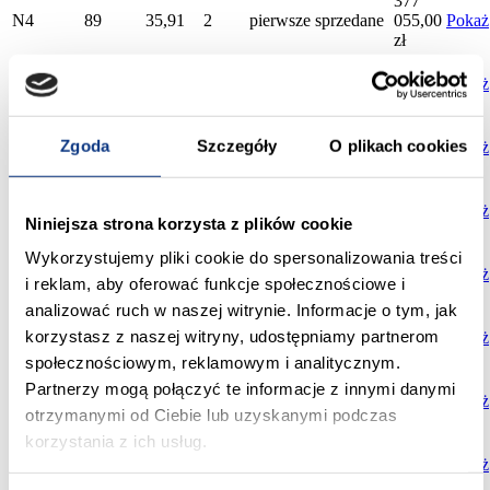
377
N4
89
35,91
2
pierwsze
sprzedane
055,00
Pokaż
zł
598
N4
90
62,34
4
pierwsze
sprzedane
464,00
Pokaż
zł
361
Zgoda
Szczegóły
O plikach cookies
N4
91
34,41
2
pierwsze
sprzedane
305,00
Pokaż
zł
518
N4
9
53,96
3
drugie
sprzedane
016,00
Pokaż
Niniejsza strona korzysta z plików cookie
zł
338
Wykorzystujemy pliki cookie do spersonalizowania treści
N4
10
32,21
2
drugie
sprzedane
205,00
Pokaż
i reklam, aby oferować funkcje społecznościowe i
zł
analizować ruch w naszej witrynie. Informacje o tym, jak
373
korzystasz z naszej witryny, udostępniamy partnerom
N4
11
35,54
2
drugie
sprzedane
170,00
Pokaż
zł
społecznościowym, reklamowym i analitycznym.
650
Partnerzy mogą połączyć te informacje z innymi danymi
N4
12
67,81
4
drugie
sprzedane
976,00
Pokaż
otrzymanymi od Ciebie lub uzyskanymi podczas
zł
korzystania z ich usług.
518
N4
24
53,96
3
drugie
sprzedane
016,00
Pokaż
zł