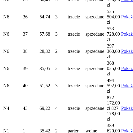
zł
525
N6
36
54,74
3
trzecie
sprzedane
504,00
Pokaż
zł
553
N6
37
57,68
3
trzecie
sprzedane
728,00
Pokaż
zł
297
N6
38
28,32
2
trzecie
sprzedane
360,00
Pokaż
zł
368
N6
39
35,05
2
trzecie
sprzedane
025,00
Pokaż
zł
494
N6
40
51,52
3
trzecie
sprzedane
592,00
Pokaż
zł
872
172,00
N4
43
69,22
4
trzecie
sprzedane
zł
827
Pokaż
178,00
zł
389
N1
1
35,42
2
parter
wolne
620,00
Pokaż