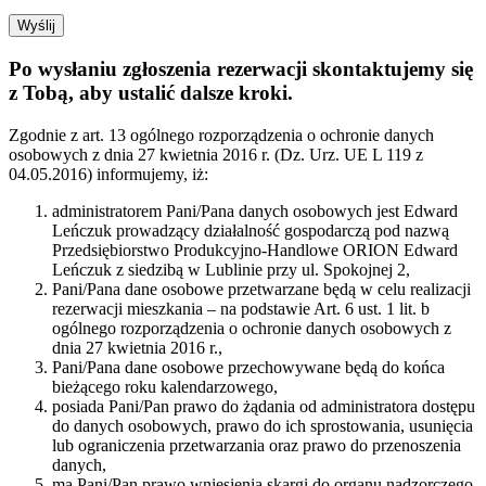
Po wysłaniu zgłoszenia rezerwacji skontaktujemy się
z Tobą, aby ustalić dalsze kroki.
Zgodnie z art. 13 ogólnego rozporządzenia o ochronie danych
osobowych z dnia 27 kwietnia 2016 r. (Dz. Urz. UE L 119 z
04.05.2016) informujemy, iż:
administratorem Pani/Pana danych osobowych jest Edward
Leńczuk prowadzący działalność gospodarczą pod nazwą
Przedsiębiorstwo Produkcyjno-Handlowe ORION Edward
Leńczuk z siedzibą w Lublinie przy ul. Spokojnej 2,
Pani/Pana dane osobowe przetwarzane będą w celu realizacji
rezerwacji mieszkania – na podstawie Art. 6 ust. 1 lit. b
ogólnego rozporządzenia o ochronie danych osobowych z
dnia 27 kwietnia 2016 r.,
Pani/Pana dane osobowe przechowywane będą do końca
bieżącego roku kalendarzowego,
posiada Pani/Pan prawo do żądania od administratora dostępu
do danych osobowych, prawo do ich sprostowania, usunięcia
lub ograniczenia przetwarzania oraz prawo do przenoszenia
danych,
ma Pani/Pan prawo wniesienia skargi do organu nadzorczego,