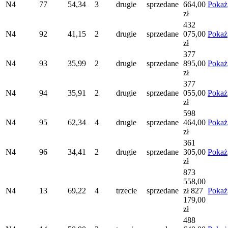
N4
77
54,34
3
drugie
sprzedane
664,00
Pokaż
zł
432
N4
92
41,15
2
drugie
sprzedane
075,00
Pokaż
zł
377
N4
93
35,99
2
drugie
sprzedane
895,00
Pokaż
zł
377
N4
94
35,91
2
drugie
sprzedane
055,00
Pokaż
zł
598
N4
95
62,34
4
drugie
sprzedane
464,00
Pokaż
zł
361
N4
96
34,41
2
drugie
sprzedane
305,00
Pokaż
zł
873
558,00
N4
13
69,22
4
trzecie
sprzedane
zł
827
Pokaż
179,00
zł
488