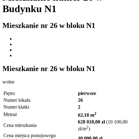
Budynku N1
Mieszkanie nr
26
w bloku
N1
Mieszkanie nr
26
w bloku
N1
wolne
Piętro
pierwsze
Numer lokalu
26
Numer klatki
2
2
Metraż
62,18 m
628 018,00 zł
(10 100,00
Cena mieszkania
2
zł/m
)
Cena miejsca postojowego
40 000,00 zł