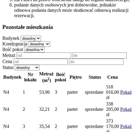
podanie danych osobowych jest dobrowolne, jednakże
odmowa podania danych może skutkować odmową realizacji
rezerwacji.
Pozostałe mieszkania
Budynek
Kondygnacja
Ilość pokoi
Metraż
Cena
Status
Metraż
Nr
Ilość
Budynek
Piętro
Status
Cena
2
lokalu
pokoi
(m
)
518
N4
1
53,96
3
parter
sprzedane
016,00
Pokaż
zł
338
N4
2
32,21
2
parter
sprzedane
205,00
Pokaż
zł
373
N4
3
35,54
2
parter
sprzedane
170,00
Pokaż
zł