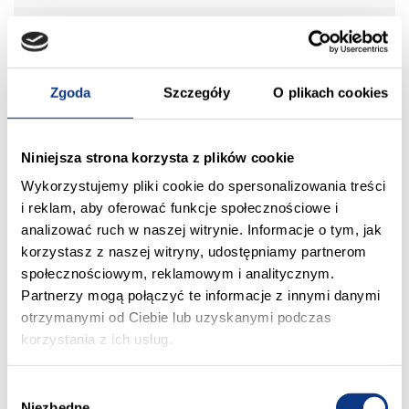
N5
20
50,67
sprzedane
N6
20
41,96
sprzedane
Zgoda
Szczegóły
O plikach cookies
N1
20
36,44
wolne
Niniejsza strona korzysta z plików cookie
N2
20
53,96
wolne
Wykorzystujemy pliki cookie do spersonalizowania treści
i reklam, aby oferować funkcje społecznościowe i
analizować ruch w naszej witrynie. Informacje o tym, jak
N3
20
38,66
sprzedane
korzystasz z naszej witryny, udostępniamy partnerom
społecznościowym, reklamowym i analitycznym.
N4
21
32,19
sprzedane
Partnerzy mogą połączyć te informacje z innymi danymi
otrzymanymi od Ciebie lub uzyskanymi podczas
N5
21
58,54
sprzedane
korzystania z ich usług.
N6
21
45,08
W
sprzedane
Niezbędne