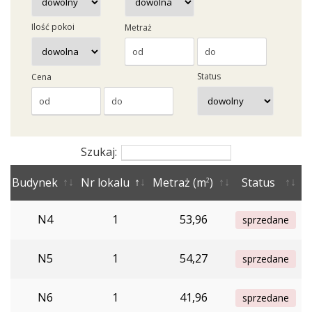
Ilość pokoi
Metraż
Status
Cena
Szukaj:
Budynek
Nr lokalu
Metraż (m
)
Status
2
N4
1
53,96
sprzedane
N5
1
54,27
sprzedane
N6
1
41,96
sprzedane