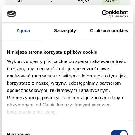
N1
17
53,33
wolne
N2
17
32,19
sprzedane
Zgoda
Szczegóły
O plikach cookies
N3
17
70,85
rezerwacja
N4
18
35,49
sprzedane
Niniejsza strona korzysta z plików cookie
Wykorzystujemy pliki cookie do spersonalizowania treści
N5
18
58,54
sprzedane
i reklam, aby oferować funkcje społecznościowe i
analizować ruch w naszej witrynie. Informacje o tym, jak
korzystasz z naszej witryny, udostępniamy partnerom
N6
18
60,45
sprzedane
społecznościowym, reklamowym i analitycznym.
Partnerzy mogą połączyć te informacje z innymi danymi
N1
18
42,18
wolne
otrzymanymi od Ciebie lub uzyskanymi podczas
korzystania z ich usług.
N2
18
35,48
wolne
W
Niezbędne