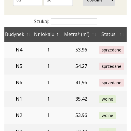
Szukaj:
Budynek
Nr lokalu
Metraż (m
)
Status
2
N4
1
53,96
sprzedane
N5
1
54,27
sprzedane
N6
1
41,96
sprzedane
N1
1
35,42
wolne
N2
1
53,96
wolne