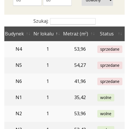
Szukaj:
Budynek
Nr lokalu
Metraż (m
)
Status
2
N4
1
53,96
sprzedane
N5
1
54,27
sprzedane
N6
1
41,96
sprzedane
N1
1
35,42
wolne
N2
1
53,96
wolne