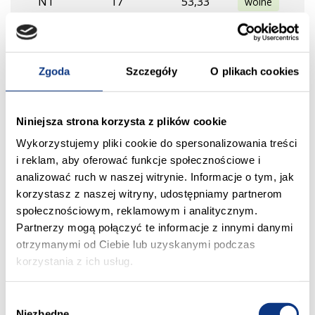
N1
17
53,33
wolne
N2
17
32,19
sprzedane
Zgoda
Szczegóły
O plikach cookies
N3
17
70,85
rezerwacja
N4
18
35,49
sprzedane
Niniejsza strona korzysta z plików cookie
Wykorzystujemy pliki cookie do spersonalizowania treści
N5
18
58,54
sprzedane
i reklam, aby oferować funkcje społecznościowe i
analizować ruch w naszej witrynie. Informacje o tym, jak
korzystasz z naszej witryny, udostępniamy partnerom
N6
18
60,45
sprzedane
społecznościowym, reklamowym i analitycznym.
Partnerzy mogą połączyć te informacje z innymi danymi
N1
18
42,18
wolne
otrzymanymi od Ciebie lub uzyskanymi podczas
korzystania z ich usług.
N2
18
35,48
wolne
W
Niezbędne